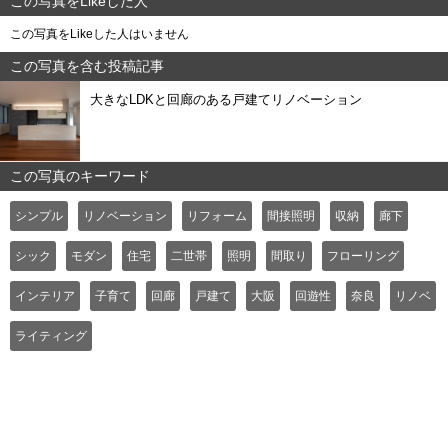
この写真をLikeした人
この写真をLikeした人はいません
この写真を含む投稿記事
大きなLDKと回廊のある戸建てリノベーション
この写真のキーワード
シンプル
リノベーション
リフォーム
間接照明
収納
廊下
シック
モダン
住宅
二世帯
照明
間取り
フローリング
インテリア
子育て
回廊
戸建て
大阪
回遊性
奈良
リノベ
ライティング