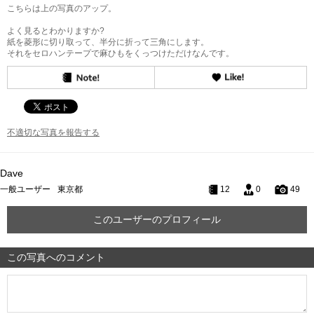
こちらは上の写真のアップ。
よく見るとわかりますか?
紙を菱形に切り取って、半分に折って三角にします。
それをセロハンテープで麻ひもをくっつけただけなんです。
不適切な写真を報告する
Dave
一般ユーザー
東京都
12
0
49
このユーザーのプロフィール
この写真へのコメント