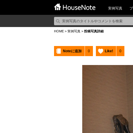
実例写真
プ
HOME
>
実例写真
>
投稿写真詳細
Noteに追加
0
Like!
0