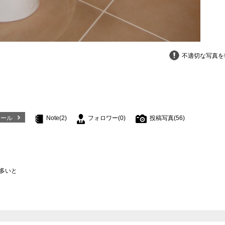
不適切な写真を
ィール
Note(2)
フォロワー(0)
投稿写真(56)
多いと