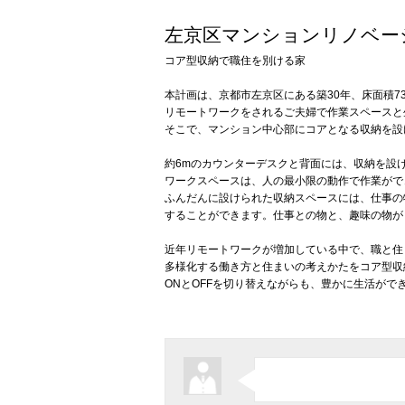
左京区マンションリノベー
コア型収納で職住を別ける家
本計画は、京都市左京区にある築30年、床面積7
リモートワークをされるご夫婦で作業スペースと
そこで、マンション中心部にコアとなる収納を設
約6mのカウンターデスクと背面には、収納を設
ワークスペースは、人の最小限の動作で作業がで
ふんだんに設けられた収納スペースには、仕事の
することができます。仕事との物と、趣味の物が
近年リモートワークが増加している中で、職と住
多様化する働き方と住まいの考えかたをコア型収
ONとOFFを切り替えながらも、豊かに生活がで