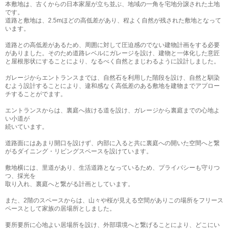
本敷地は、古くからの日本家屋が立ち並ぶ、地域の一角を宅地分譲された土地
です。
道路と敷地は、2.5mほどの高低差があり、程よく自然が残された敷地となって
います。
道路との高低差があるため、周囲に対して圧迫感のでない建物計画をする必要
がありました。そのため道路レベルにガレージを設け、建物と一体化した意匠
と屋根形状にすることにより、なるべく自然とまじわるように設計しました。
ガレージからエントランスまでは、自然石を利用した階段を設け、自然と馴染
むよう設計することにより、違和感なく高低差のある敷地を建物までアプロー
チすることがでます。
エントランスからは、裏庭へ抜ける道を設け、ガレージから裏庭までの心地よ
い小道が
続いています。
道路面にはあまり開口を設けず、内部に入ると共に裏庭への開いた空間へと繋
がるダイニング・リビングスペースを設けています。
敷地横には、里道があり、生活道路となっているため、プライバシーも守りつ
つ、採光を
取り入れ、裏庭へと繋がる計画としています。
また、2階のスペースからは、山々や桜が見える空間がありこの場所をフリース
ペースとして家族の居場所としました。
要所要所に心地よい居場所を設け、外部環境へと繋げることにより、どこにい