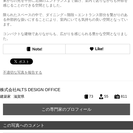
東からの光を十分に北側のエントランスまで届け、室内でありながらも外部を
感じることのできる空間としました。
限られたスペースの中で、ダイニング～階段～エントランス部分を繋がりのあ
る外部的な扱いにすることにより、室内にいても気持ちの良い空間となってい
ます。
コンパクトな建物でありながらも、広がりを感じられる豊かな空間となりまし
た。
不適切な写真を報告する
株式会社ALTS DESIGN OFFICE
建築家
滋賀県
73
55
811
この専門家のプロフィール
この写真へのコメント