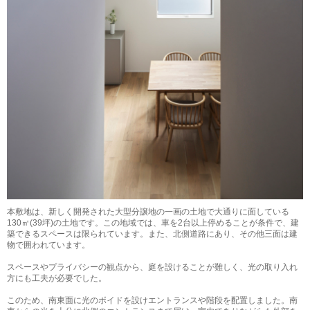
本敷地は、新しく開発された大型分譲地の一画の土地で大通りに面している
130㎡(39坪)の土地です。この地域では、車を2台以上停めることが条件で、建
築できるスペースは限られています。また、北側道路にあり、その他三面は建
物で囲われています。
スペースやプライバシーの観点から、庭を設けることが難しく、光の取り入れ
方にも工夫が必要でした。
このため、南東面に光のボイドを設けエントランスや階段を配置しました。南