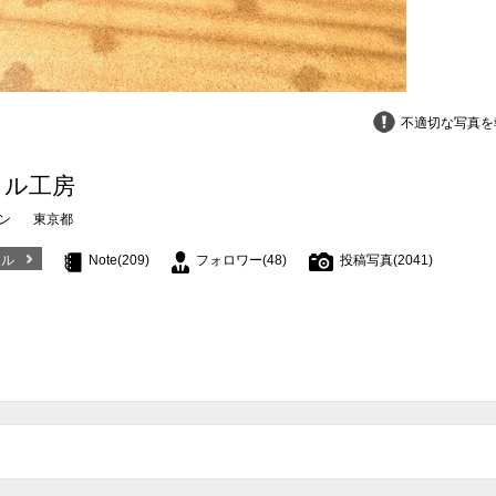
不適切な写真を
イル工房
ン
東京都
ール
Note(209)
フォロワー(48)
投稿写真(2041)