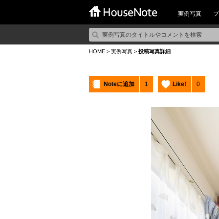
実例写真
プ
HOME
>
実例写真
>
投稿写真詳細
Noteに追加
1
Like!
0