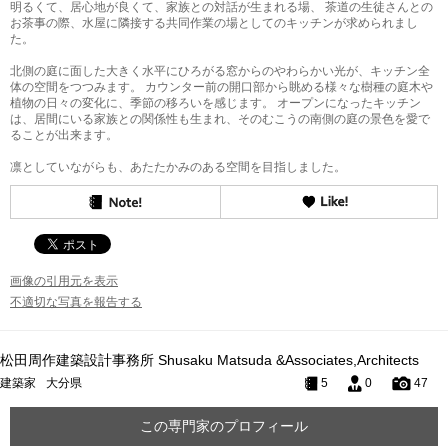
明るくて、居心地が良くて、家族との対話が生まれる場、 茶道の生徒さんとの
お茶事の際、水屋に隣接する共同作業の場としてのキッチンが求められまし
た。
北側の庭に面した大きく水平にひろがる窓からのやわらかい光が、キッチン全
体の空間をつつみます。 カウンター前の開口部から眺める様々な樹種の庭木や
植物の日々の変化に、季節の移ろいを感じます。 オープンになったキッチン
は、居間にいる家族との関係性も生まれ、そのむこうの南側の庭の景色を愛で
ることが出来ます。
凛としていながらも、あたたかみのある空間を目指しました。
画像の引用元を表示
不適切な写真を報告する
松田周作建築設計事務所 Shusaku Matsuda &Associates,Architects
建築家
大分県
5
0
47
この専門家のプロフィール