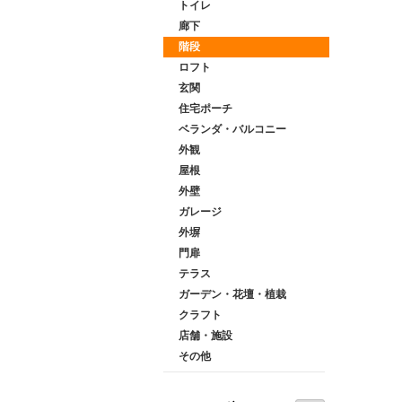
トイレ
廊下
階段
ロフト
玄関
住宅ポーチ
ベランダ・バルコニー
外観
屋根
外壁
ガレージ
外塀
門扉
テラス
ガーデン・花壇・植栽
クラフト
店舗・施設
その他