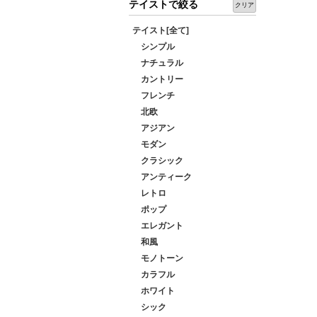
テイストで絞る
クリア
テイスト[全て]
シンプル
ナチュラル
カントリー
フレンチ
北欧
アジアン
モダン
クラシック
アンティーク
レトロ
ポップ
エレガント
和風
モノトーン
カラフル
ホワイト
シック