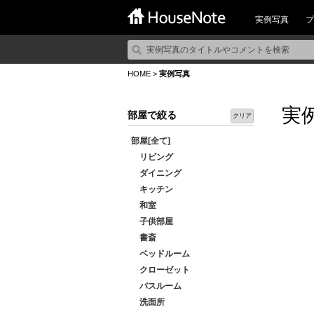
実例写真
プ
HOME
>
実例写真
実
部屋で絞る
クリア
部屋[全て]
リビング
ダイニング
キッチン
和室
子供部屋
書斎
ベッドルーム
クローゼット
バスルーム
洗面所