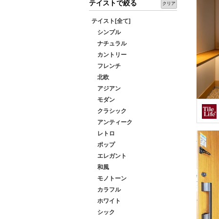
テイストで絞る
クリア
テイスト[全て]
シンプル
ナチュラル
カントリー
フレンチ
北欧
アジアン
モダン
クラシック
アンティーク
レトロ
ポップ
エレガント
和風
モノトーン
カラフル
ホワイト
シック