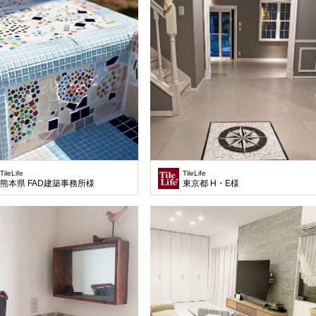
TileLife
TileLife
熊本県 FAD建築事務所様
東京都 H・E様