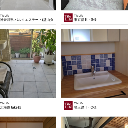
TileLife
TileLife
神奈川県 バルクエステート(堂山タイル)様
東京都 K・S様
TileLife
TileLife
北海道 take様
埼玉県 T・O様