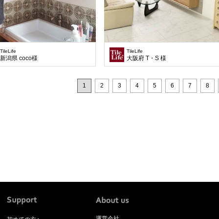
TileLife
TileLife
新潟県 coco様
大阪府 T・S 様
1
2
3
4
5
6
7
8
運営会社