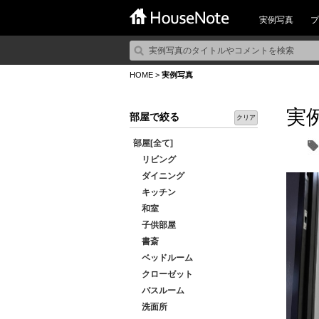
実例写真
プ
HOME
>
実例写真
実
部屋で絞る
クリア
部屋[全て]
リビング
ダイニング
キッチン
和室
子供部屋
書斎
ベッドルーム
クローゼット
バスルーム
洗面所