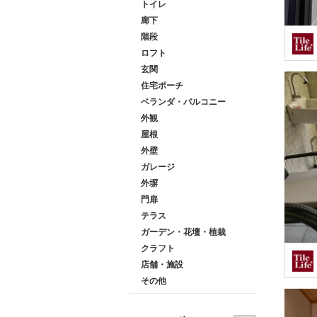
トイレ
廊下
階段
ロフト
玄関
住宅ポーチ
ベランダ・バルコニー
外観
屋根
外壁
ガレージ
外塀
門扉
テラス
ガーデン・花壇・植栽
クラフト
店舗・施設
その他