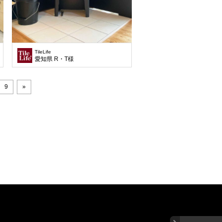
TileLife
愛知県 R・T様
9
»