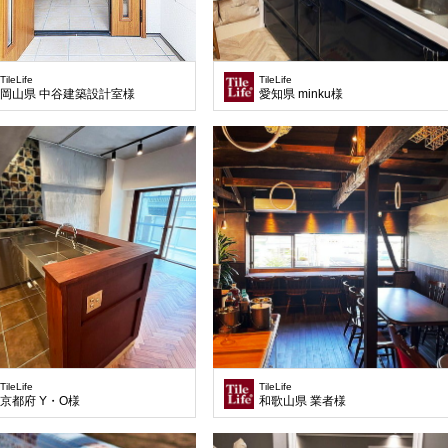
TileLife
TileLife
岡山県 中谷建築設計室様
愛知県 minku様
TileLife
TileLife
京都府 Y・O様
和歌山県 業者様