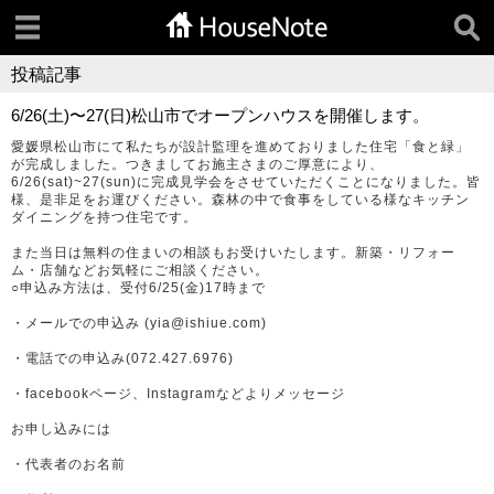
投稿記事
6/26(土)〜27(日)松山市でオープンハウスを開催します。
愛媛県松山市にて私たちが設計監理を進めておりました住宅「食と緑」
が完成しました。つきましてお施主さまのご厚意により、
6/26(sat)~27(sun)に完成見学会をさせていただくことになりました。皆
様、是非足をお運びください。森林の中で食事をしている様なキッチン
ダイニングを持つ住宅です。
また当日は無料の住まいの相談もお受けいたします。新築・リフォー
ム・店舗などお気軽にご相談ください。
○申込み方法は、受付6/25(金)17時まで
・メールでの申込み (yia@ishiue.com)
・電話での申込み(072.427.6976)
・facebookページ、Instagramなどよりメッセージ
お申し込みには
・代表者のお名前