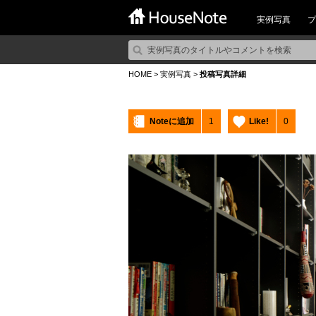
実例写真
プ
HOME
>
実例写真
>
投稿写真詳細
Noteに追加
1
Like!
0