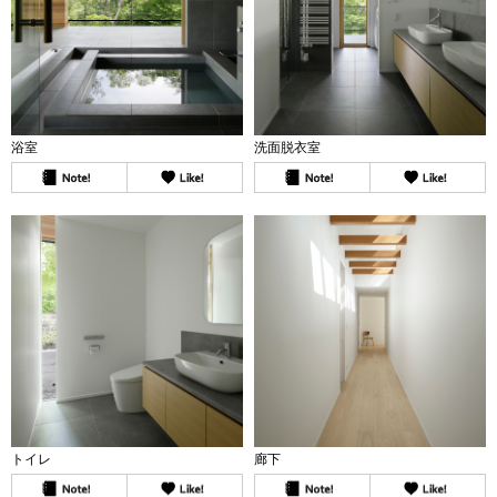
浴室
洗面脱衣室
トイレ
廊下