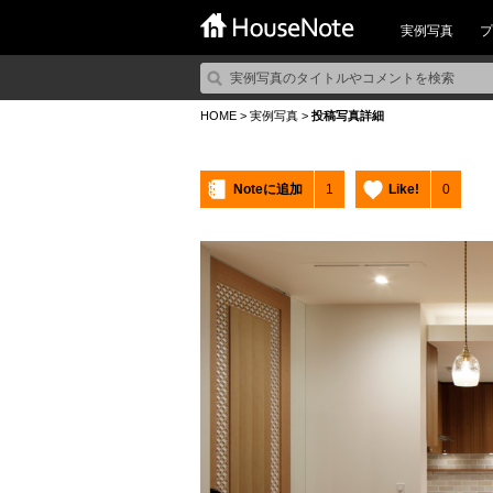
実例写真
プ
HOME
>
実例写真
>
投稿写真詳細
Noteに追加
1
Like!
0