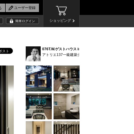
ショッピング
簡単ログイン
076T.W.ゲストハウス in 山中湖 (26)
アトリエ137一級建築士事務所