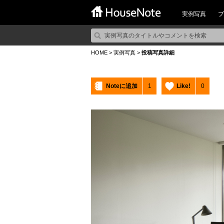
実例写真
プ
HOME
>
実例写真
>
投稿写真詳細
Noteに追加
1
Like!
0