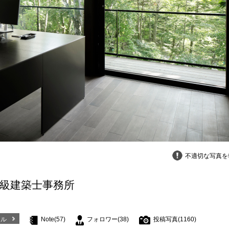
不適切な写真を
一級建築士事務所
ール
Note(57)
フォロワー(38)
投稿写真(1160)