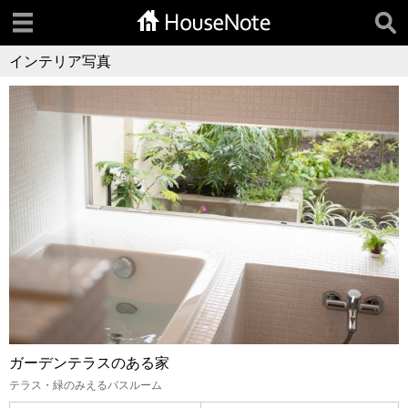
インテリア写真
ガーデンテラスのある家
テラス・緑のみえるバスルーム