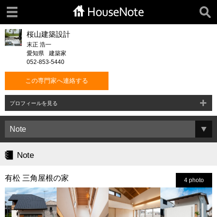
桜山建築設計
末正 浩一
愛知県
建築家
052-853-5440
この専門家へ連絡する
プロフィールを見る
Note
有松 三角屋根の家
4 photo