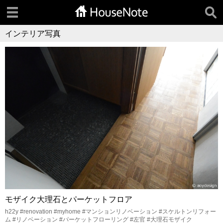
インテリア写真
モザイク大理石とパーケットフロア
h22y #renovation #myhome #マンションリノベーション #スケルトンリフォー
ム #リノベーション #パーケットフローリング #左官 #大理石モザイク