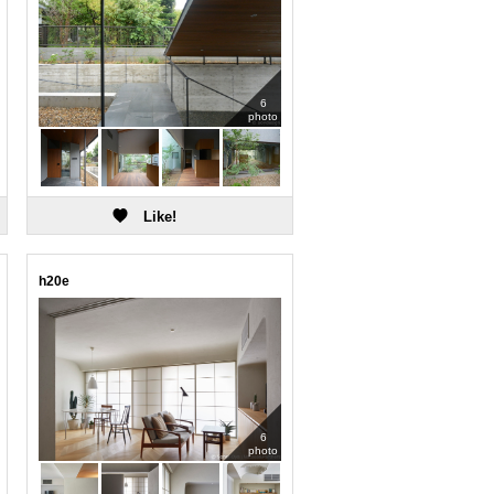
6
photo
h20e
6
photo