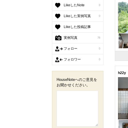
LikeしたNote
0
Likeした実例写真
0
Likeした投稿記事
実例写真
76
フォロー
0
フォロワー
0
h22y
HouseNoteへのご意見を
お聞かせください。