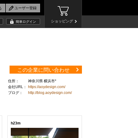
ショッピング
簡単ログイン
この企業に問い合わせ
住所：
神奈川県 横浜市*
会社URL：
https://aoydesign.com/
ブログ：
http://blog.aoydesign.com/
h23m