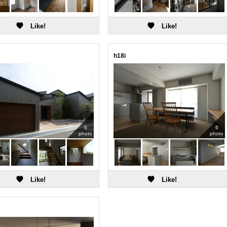
h18i
6
6
photo
photo