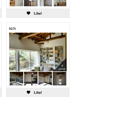
h17t
6
photo