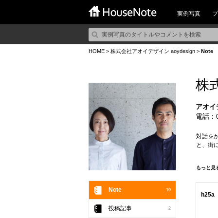
実例写真
プ
HOME
>
株式会社アオイデザイン aoydesign
>
Note
株式
アオイデ
電話：00
対話を
と、街
時を経
もっと見
夫婦で
視点か
Note
10
h25a
投稿記事
2