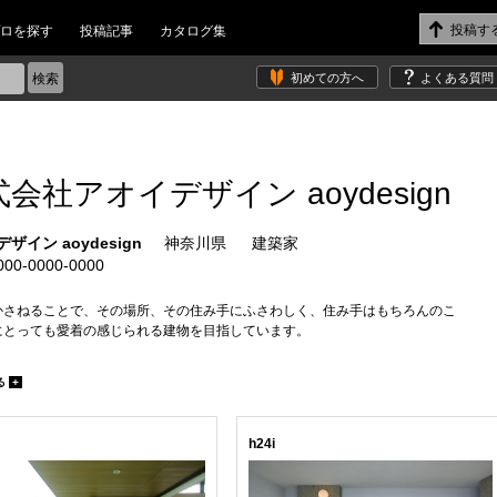
ロを探す
投稿記事
カタログ集
初めての方へ
よくある質問
会社アオイデザイン aoydesign
ザイン aoydesign
神奈川県
建築家
0-0000-0000
かさねることで、その場所、その住み手にふさわしく、住み手はもちろんのこ
にとっても愛着の感じられる建物を目指しています。
るごとに存在感が増すような、素材感や質感を大切にしています。
る
+
設計を行っていますので、男女それぞれの視点からお話できます。また建築家の
ら、土地やマンションなどの、物件探しのお手伝いもしています。
h24i