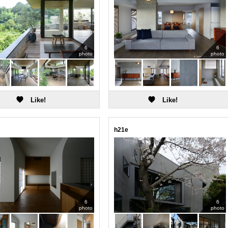
6
6
photo
photo
h21e
6
6
photo
photo