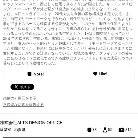
キッチンスペースの一部として使用できるように計画とした。キッチンやリビ
ングスペースの一部が外と繋がり開放的で心地よい空間となっている。
また、今回のクライアントは、20代であり今後の家族構成は未定である、ま
た、自宅でリモートワークを行うため、居住空間のどこにいても、心地よく仕
事ができるスペースも確保する必要があった。このため、既存の住宅のように
当初から個室をつくることはせずに、将来の暮らしにあわせ可変的に部屋をつ
くれるような余白がふんだんにある空間とした。1Fは土間空間となっており、
2Fまでの吹き抜け空間いる。現状は、広場とした外部と繋がる土間空間となっ
ており、友人やペット飼ったりと趣味として遊べ、リモートワークでゆったり
した空間となった。将来的には個室をつくったりと暮らしに合わせさまざまに
変化することができる計画となっている。敷地の条件や、クライアントの暮ら
しに合わせるように変化するできる建物はクライアントとともに成長しつづけ
暮らしによりそう建物となった。
画像の引用元を表示
不適切な写真を報告する
株式会社ALTS DESIGN OFFICE
建築家
滋賀県
73
55
811