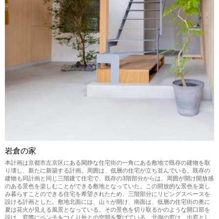
岩倉の家
本計画は京都市左京区にある閑静な住宅街の一角にある敷地で既存の建物を取
り壊し、新たに新築する計画。周囲は、低層の住宅が立ち並んでいる。既存の
建物も同計画と同じ三階建て住宅で、既存の3階部分からは、周囲が開け開放感
のある景色を楽しむことができる敷地となっていた。この開放的な景色を楽し
み暮らすことのできる住宅を希望されたため、三階部分にリビングスペースを
設ける計画とした。敷地北面には、山々が開け、南面は、低層の住宅街の奥に
夏は花火が見える風景となっている。その景色を切り取るかのような開口部を
設け、窓際にベンチをつくり外との空間を繋げている。北側の窓は、出窓とし