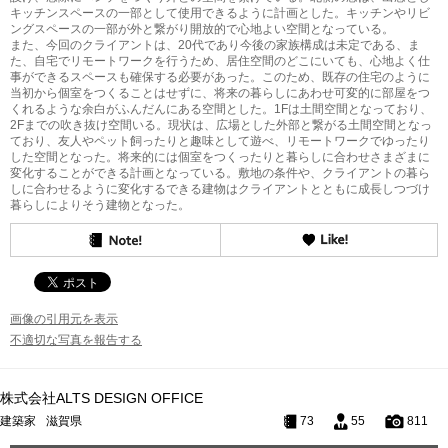
キッチンスペースの一部として使用できるように計画とした。キッチンやリビ
ングスペースの一部が外と繋がり開放的で心地よい空間となっている。
また、今回のクライアントは、20代であり今後の家族構成は未定である、ま
た、自宅でリモートワークを行うため、居住空間のどこにいても、心地よく仕
事ができるスペースも確保する必要があった。このため、既存の住宅のように
当初から個室をつくることはせずに、将来の暮らしにあわせ可変的に部屋をつ
くれるような余白がふんだんにある空間とした。1Fは土間空間となっており、
2Fまでの吹き抜け空間いる。現状は、広場とした外部と繋がる土間空間となっ
ており、友人やペット飼ったりと趣味として遊べ、リモートワークでゆったり
した空間となった。将来的には個室をつくったりと暮らしに合わせさまざまに
変化することができる計画となっている。敷地の条件や、クライアントの暮ら
しに合わせるように変化するできる建物はクライアントとともに成長しつづけ
暮らしによりそう建物となった。
画像の引用元を表示
不適切な写真を報告する
株式会社ALTS DESIGN OFFICE
建築家
滋賀県
73
55
811