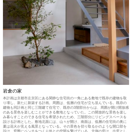
岩倉の家
本計画は京都市左京区にある閑静な住宅街の一角にある敷地で既存の建物を取
り壊し、新たに新築する計画。周囲は、低層の住宅が立ち並んでいる。既存の
建物も同計画と同じ三階建て住宅で、既存の3階部分からは、周囲が開け開放感
のある景色を楽しむことができる敷地となっていた。この開放的な景色を楽し
み暮らすことのできる住宅を希望されたため、三階部分にリビングスペースを
設ける計画とした。敷地北面には、山々が開け、南面は、低層の住宅街の奥に
夏は花火が見える風景となっている。その景色を切り取るかのような開口部を
設け、窓際にベンチをつくり外との空間を繋げている。北側の窓は、出窓とし