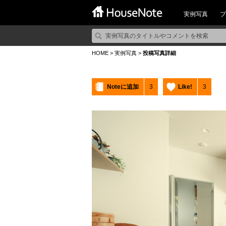
実例写真
プ
HOME
>
実例写真
>
投稿写真詳細
Noteに追加
3
Like!
3