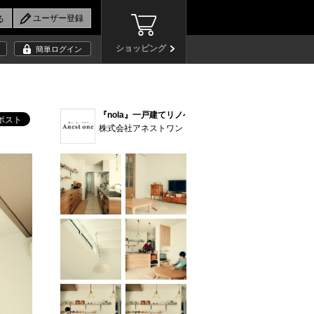
ショッピング
簡単ログイン
『nola』一戸建てリノベーション (7)
株式会社アネストワン