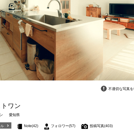
不適切な写真を
ストワン
ン
愛知県
ール
Note(42)
フォロワー(57)
投稿写真(403)