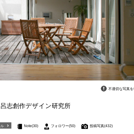
不適切な写真を
比呂志創作デザイン研究所
ール
Note(30)
フォロワー(50)
投稿写真(432)