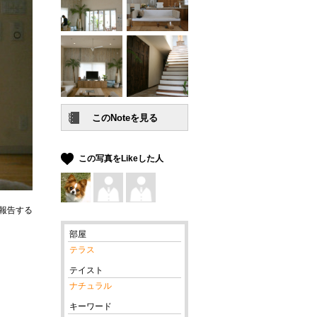
この写真をLikeした人
報告する
部屋
テラス
テイスト
ナチュラル
キーワード