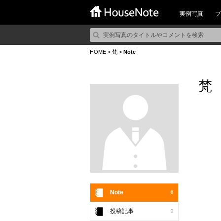
実例写真
プ
HOME
>
梵
>
Note
梵
Note
0
投稿記事
0