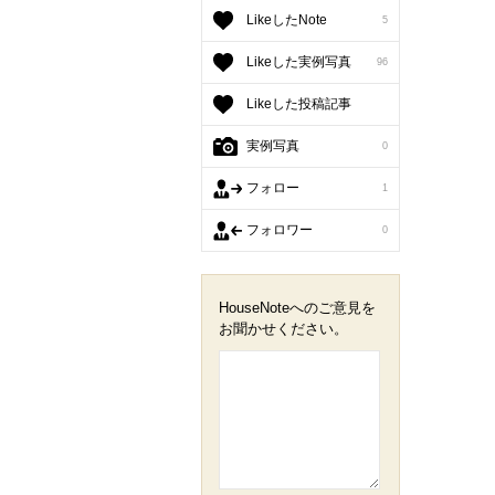
LikeしたNote
5
Likeした実例写真
96
Likeした投稿記事
実例写真
0
フォロー
1
フォロワー
0
HouseNoteへのご意見を
お聞かせください。