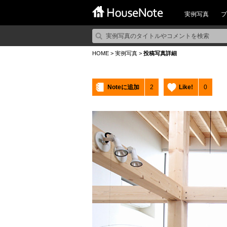
実例写真
プ
HOME
>
実例写真
>
投稿写真詳細
Noteに追加
2
Like!
0