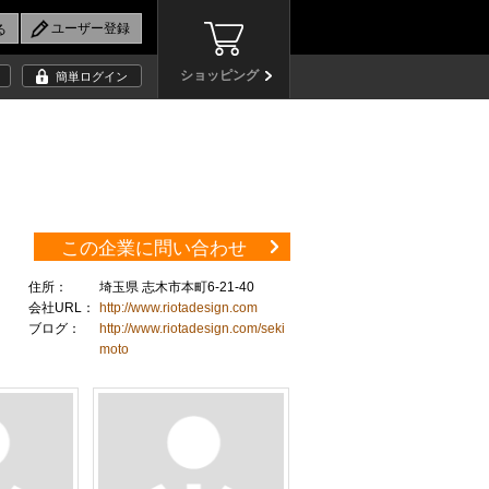
ショッピング
簡単ログイン
この企業に問い合わせ
住所：
埼玉県 志木市本町6-21-40
会社URL：
http://www.riotadesign.com
ブログ：
http://www.riotadesign.com/seki
moto