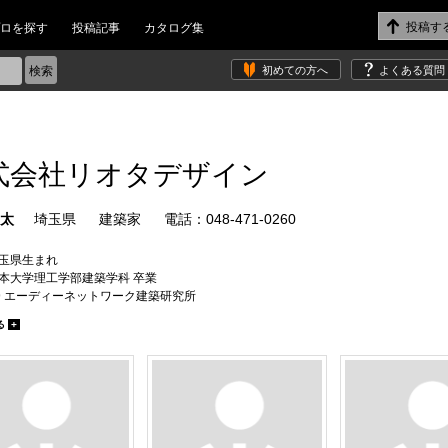
ロを探す
投稿記事
カタログ集
初めての方へ
よくある質問
式会社リオタデザイン
竜太
埼玉県
建築家
電話：048-471-0260
 埼玉県生まれ
 日本大学理工学部建築学科 卒業
-99 エーディーネットワーク建築研究所
-01 フィンランド ヘルシンキ工科大学(現アールト大学) 留学
る
+
 現地の設計事務所でプロジェクトに関わる
12 日本帰国
/02 一級建築士事務所リオタデザイン 設立
/01 株式会社リオタデザイン 代表取締役
-14 日本大学理工学部非常勤講師
家協会(JIA) 会員