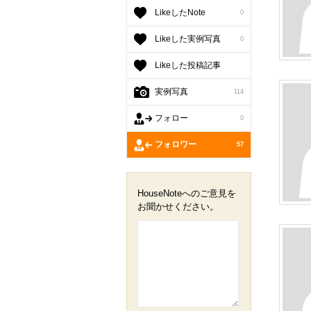
埼玉建
LikeしたNote
0
北欧建築
Likeした実例写真
0
Likeした投稿記事
実例写真
114
フォロー
0
フォロワー
57
HouseNoteへのご意見を
お聞かせください。