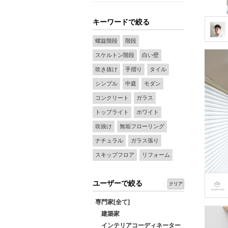
キーワードで絞る
螺旋階段
階段
スケルトン階段
白い壁
吹き抜け
手摺り
タイル
シンプル
中庭
モダン
コンクリート
ガラス
トップライト
ホワイト
吹抜け
無垢フローリング
ナチュラル
ガラス張り
スキップフロア
リフォーム
ユーザーで絞る
クリア
専門家[全て]
建築家
インテリアコーディネーター