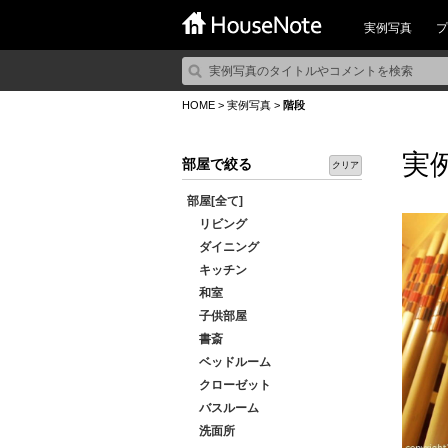
実例写真
プ
HOME
>
実例写真
>
階段
実
部屋で絞る
クリア
部屋[全て]
リビング
ダイニング
キッチン
和室
子供部屋
書斎
ベッドルーム
クローゼット
バスルーム
洗面所