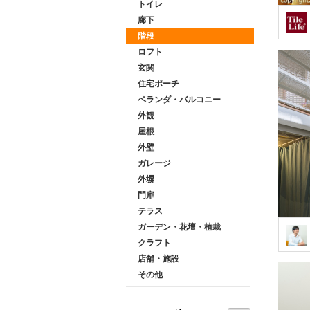
トイレ
廊下
階段
ロフト
玄関
住宅ポーチ
ベランダ・バルコニー
外観
屋根
外壁
ガレージ
外塀
門扉
テラス
ガーデン・花壇・植栽
クラフト
店舗・施設
その他