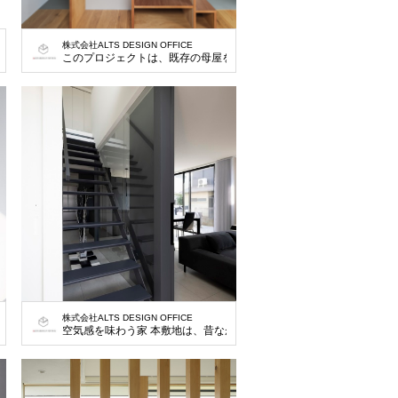
株式会社ALTS DESIGN OFFICE
井をみる。 廊下の突き当りは姿見を設け奥行きを演出。 階段手摺は2階から下げお
このプロジェクトは、既存の母屋を解体し、家族5人が快適に暮らせ
株式会社ALTS DESIGN OFFICE
住宅を建設するものです。 私たちは、家族それぞれのプライバシーを大切にしなが
ながらの分譲地にある一画の既存住宅の建て替えの計画です。 クライアントの要望
空気感を味わう家 本敷地は、昔ながらの分譲地にある一画の既存住