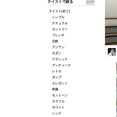
テイストで絞る
クリア
テイスト[全て]
シンプル
ナチュラル
カントリー
フレンチ
北欧
アジアン
モダン
クラシック
アンティーク
レトロ
ポップ
エレガント
和風
モノトーン
カラフル
ホワイト
シック