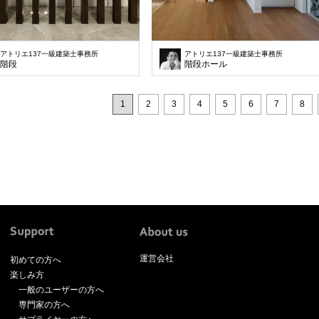
アトリエ137一級建築士事務所
アトリエ137一級建築士事務所
階段
階段ホール
1
2
3
4
5
6
7
8
運営会社
初めての方へ
楽しみ方
一般のユーザーの方へ
専門家の方へ