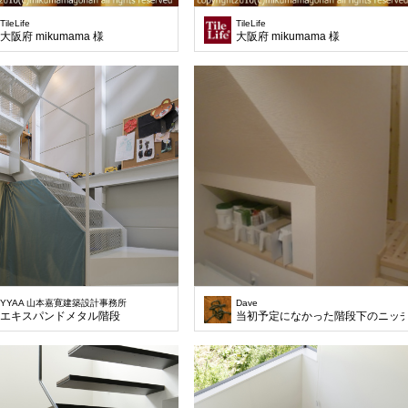
TileLife
TileLife
大阪府 mikumama 様
大阪府 mikumama 様
YYAA 山本嘉寛建築設計事務所
Dave
エキスパンドメタル階段
当初予定になかった階段下のニッ