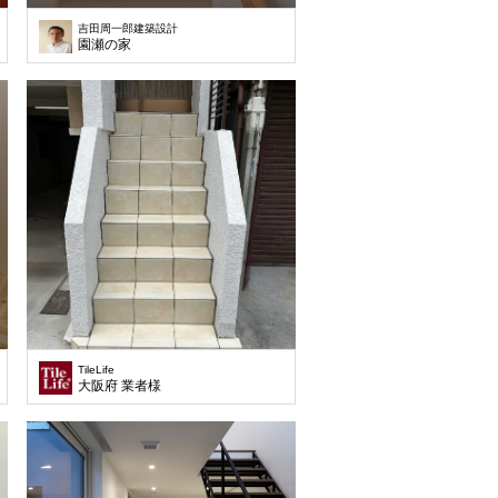
吉田周一郎建築設計
園瀬の家
TileLife
チ
大阪府 業者様