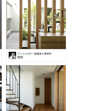
アトリエ137一級建築士事務所
(39坪)の土地です。この地域では、車を2台以上停めることが条件で、建築でき
譲地の一画の土地で大通りに面している130㎡(39坪)の土地です。この地域で
階段