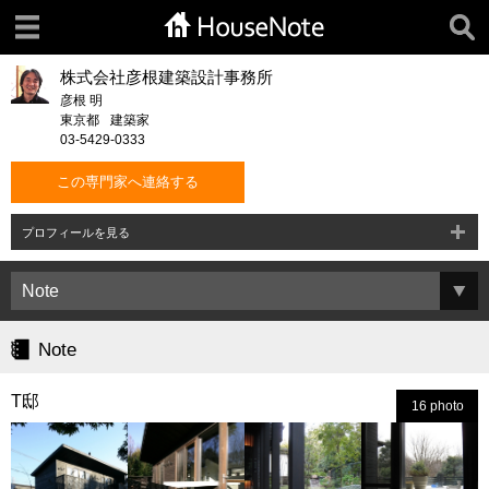
株式会社彦根建築設計事務所
彦根 明
東京都
建築家
03-5429-0333
この専門家へ連絡する
プロフィールを見る
Note
T邸
16 photo