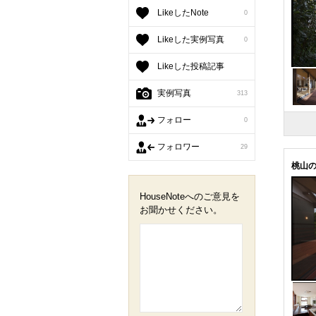
LikeしたNote
0
Likeした実例写真
0
Likeした投稿記事
実例写真
313
フォロー
0
フォロワー
29
桃山
HouseNoteへのご意見を
お聞かせください。