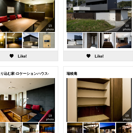
15
10
photo
photo
り込む家-ロケーションハウス-
瑞稜庵
19
19
photo
photo