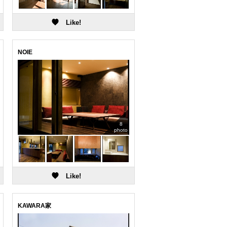
NOIE
8
photo
KAWARA家