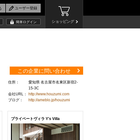
ショッピング
簡単ログイン
この企業に問い合わせ
住所：
愛知県 名古屋市名東区新宿2-
15-3C
会社URL：
http://www.houzumi.com
ブログ：
http://ameblo.jp/houzumi
プライベートヴィラ Y's Villa