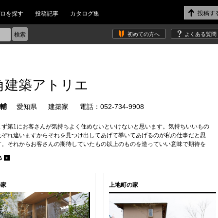
ロを探す
投稿記事
カタログ集
初めての方へ
よくある質問
角建築アトリエ
陽輔
愛知県
建築家
電話：052-734-9908
まず第1にお客さんが気持ちよく住めないといけないと思います。気持ちいいもの
れぞれ違いますからそれを見つけ出してあげて導いてあげるのが私の仕事だと思
す。それからお客さんの期待していたもの以上のものを造っていい意味で期待を
てあげれるようにがんばっています。
る
+
の家
上地町の家