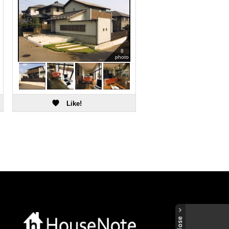
8
photo