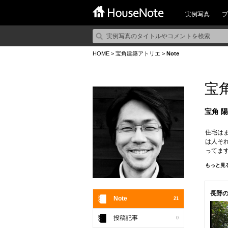
実例写真
プ
HOME
>
宝角建築アトリエ
>
Note
宝
宝角 
住宅は
は人そ
ってま
裏切っ
もっと見
長野
Note
21
投稿記事
0