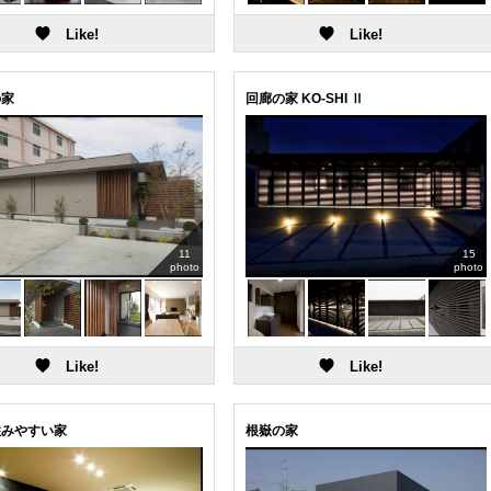
の家
回廊の家 KO-SHI Ⅱ
11
15
photo
photo
住みやすい家
根嶽の家