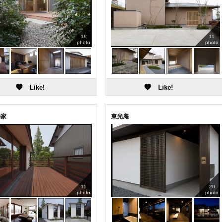
19
11
photo
photo
の家
東光庵
15
20
photo
photo