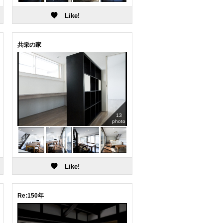
共栄の家
13
photo
Re:150年