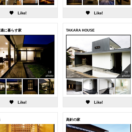
快適に暮らす家
TAKARA HOUSE
19
16
photo
photo
庵
高針の家