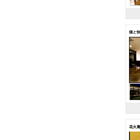
猫と
花火