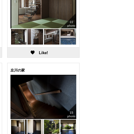
22
photo
左川の家
15
photo