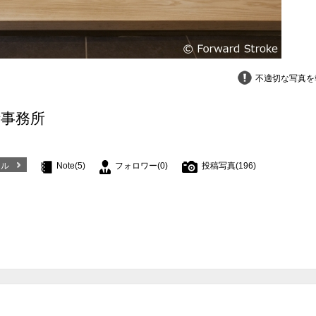
不適切な写真を
計事務所
ール
Note(5)
フォロワー(0)
投稿写真(196)