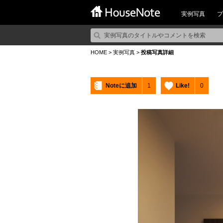
実例写真
プ
HOME
>
実例写真
>
投稿写真詳細
Noteに追加
1
Like!
0