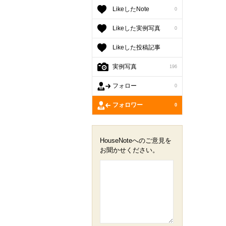
LikeしたNote
0
Likeした実例写真
0
Likeした投稿記事
実例写真
196
フォロー
0
フォロワー
0
HouseNoteへのご意見を
お聞かせください。