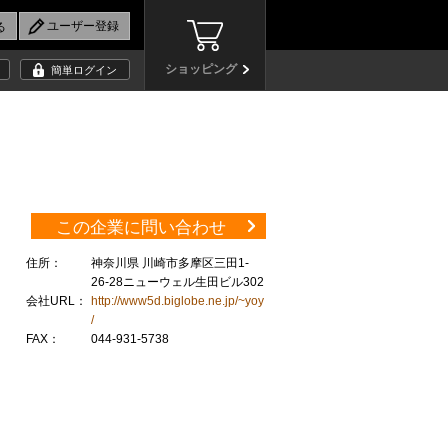
ショッピング
簡単ログイン
この企業に問い合わせ
住所：
神奈川県 川崎市多摩区三田1-
26-28ニューウェル生田ビル302
会社URL：
http://www5d.biglobe.ne.jp/~yoy
/
FAX：
044-931-5738