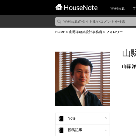
実例写真
プ
HOME
>
山縣洋建築設計事務所
>
フォロワー
山
山縣 洋
Note
5
投稿記事
1