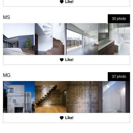
MS
30 photo
MG
37 photo