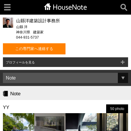
山縣洋建築設計事務所
山縣 洋
神奈川県
建築家
044-931-5737
この専門家へ連絡する
プロフィールを見る
Note
YY
50 photo