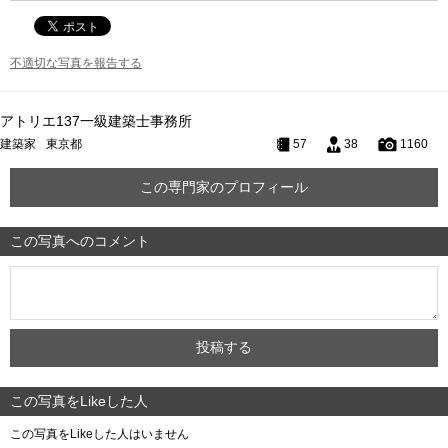
不適切な写真を報告する
アトリエ137一級建築士事務所
建築家
東京都
57
38
1160
この専門家のプロフィール
この写真へのコメント
この写真をLikeした人
この写真をLikeした人はいません