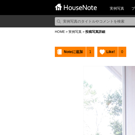
実例写真
プ
HOME
>
実例写真
>
投稿写真詳細
Noteに追加
1
Like!
0