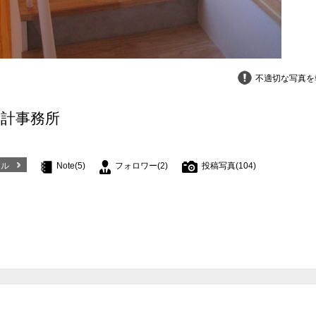
不適切な写真を
設計事務所
ール
Note(5)
フォロワー(2)
投稿写真(104)