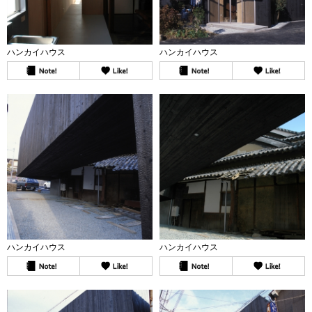
ハンカイハウス
ハンカイハウス
ハンカイハウス
ハンカイハウス