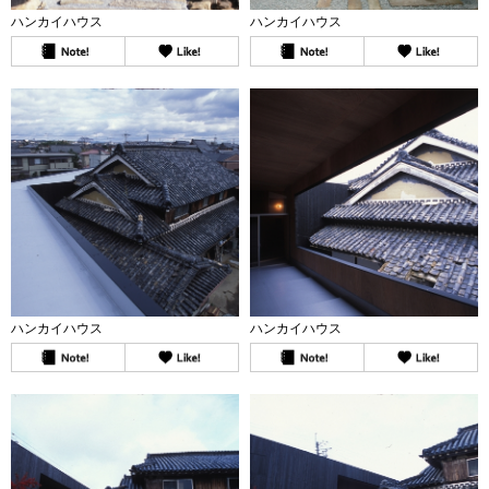
ハンカイハウス
ハンカイハウス
ハンカイハウス
ハンカイハウス