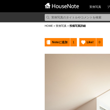
実例写真
プ
HOME
>
実例写真
>
投稿写真詳細
Noteに追加
1
Like!
0