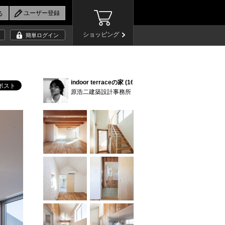
ショッピング
簡単ログイン
indoor terraceの家 (16)
原浩二建築設計事務所