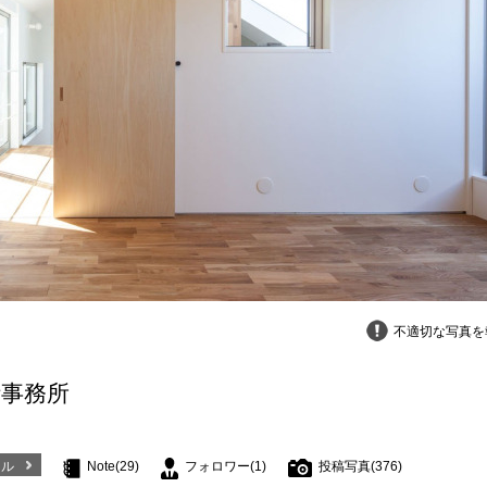
不適切な写真を
計事務所
ール
Note(29)
フォロワー(1)
投稿写真(376)