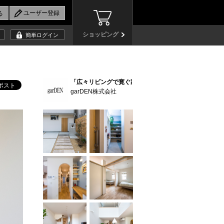
ショッピング
簡単ログイン
「広々リビングで寛ぐ家」 (9)
garDEN株式会社