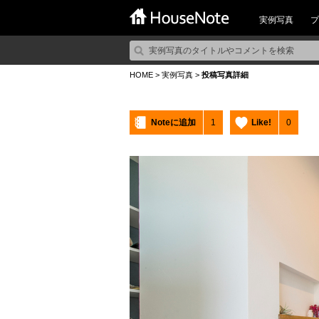
実例写真
プ
HOME
>
実例写真
>
投稿写真詳細
Noteに追加
1
Like!
0