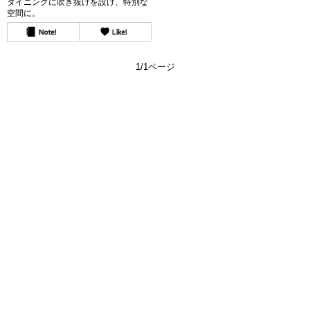
ダイニングに吹き抜けを設け、特別な
空間に。
1/1ページ
よくある質問