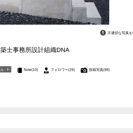
不適切な写真を
築士事務所設計組織DNA
ール
Note(10)
フォロワー(29)
投稿写真(98)