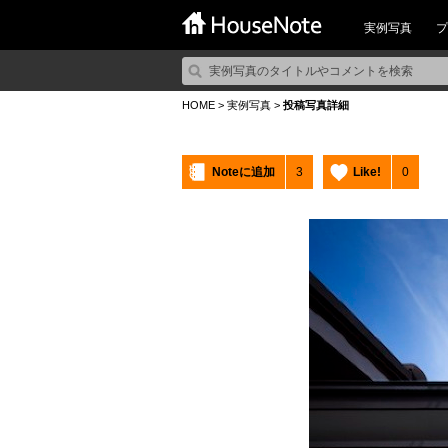
実例写真
プ
HOME
>
実例写真
>
投稿写真詳細
Noteに追加
3
Like!
0