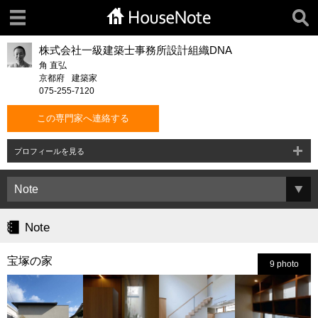
株式会社一級建築士事務所設計組織DNA
角 直弘
京都府
建築家
075-255-7120
この専門家へ連絡する
プロフィールを見る
Note
宝塚の家
9 photo