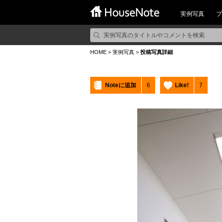
実例写真
プ
HOME
>
実例写真
>
投稿写真詳細
Noteに追加
6
Like!
7