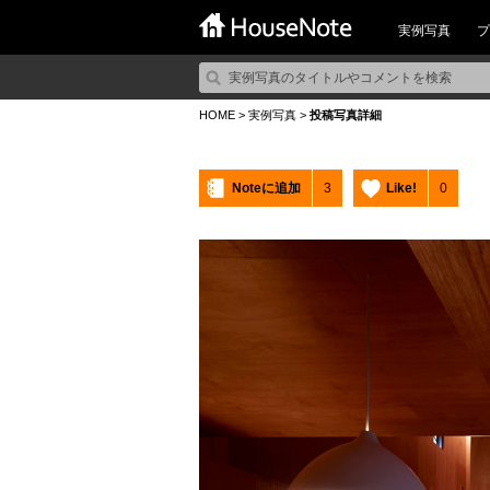
実例写真
プ
HOME
>
実例写真
>
投稿写真詳細
Noteに追加
3
Like!
0