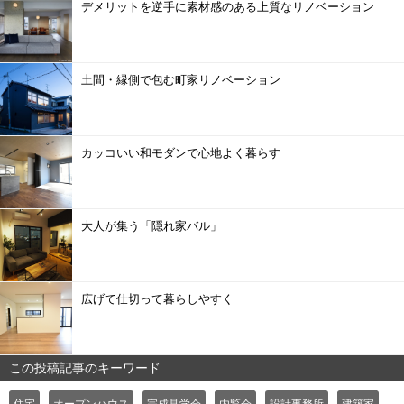
デメリットを逆手に素材感のある上質なリノベーション
土間・縁側で包む町家リノベーション
カッコいい和モダンで心地よく暮らす
大人が集う「隠れ家バル」
広げて仕切って暮らしやすく
この投稿記事のキーワード
住宅
オープンハウス
完成見学会
内覧会
設計事務所
建築家