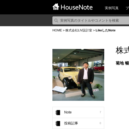
実例写真
プ
HOME
>
株式会社LIV設計室
>
LikeしたNote
株
菊地 
Note
7
投稿記事
0