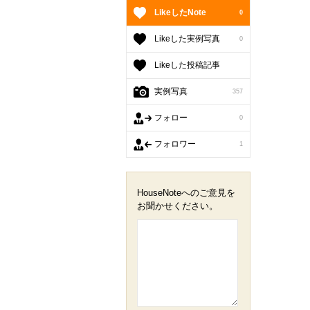
LikeしたNote
0
Likeした実例写真
0
Likeした投稿記事
実例写真
357
フォロー
0
フォロワー
1
HouseNoteへのご意見を
お聞かせください。