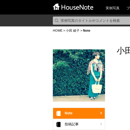
実例写真
プ
HOME
>
小田 綾子
>
Note
小
Note
0
投稿記事
0