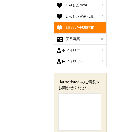
LikeしたNote
0
Likeした実例写真
0
Likeした投稿記事
実例写真
46
フォロー
0
フォロワー
0
HouseNoteへのご意見を
お聞かせください。