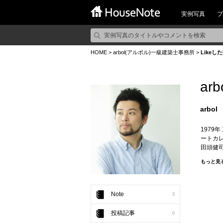
実例写真
プ
HOME
>
arbol(アルボル)一級建築士事務所
>
Likeし
ar
arbol
1979
ートカ
田頭健司
年建築設
もっと見
Note
3
投稿記事
0