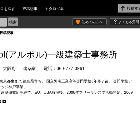
ロを探す
投稿記事
カタログ集
初めての方へ
よくある質問
た投稿記事
bol(アルボル)一級建築士事務所
大阪府
建築家
電話：06-6777-3961
年 東京都生まれ 徳島県育ち。 国立阿南工業高等専門学校3年修了後、 専門学校ア
レッジ神戸卒業。
建築研究所を経て、EU、USA放浪後、2006年フリーランスで活動開始。2009
計事務所【arbol】を設立。
る
+