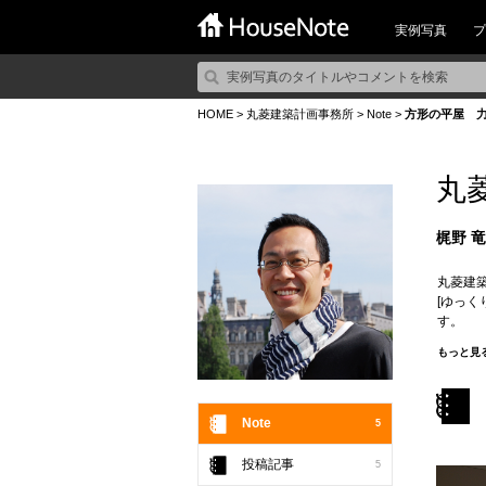
実例写真
プ
HOME
>
丸菱建築計画事務所
>
Note
>
方形の平屋 
丸
梶野 
丸菱建
[ゆっく
す。
[時間を
もっと見
木造建
す。
Note
5
投稿記事
5