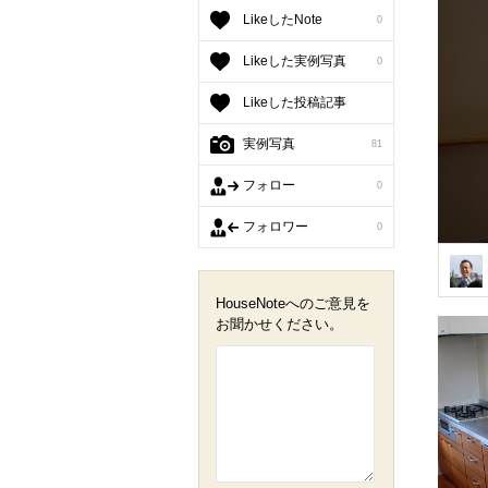
LikeしたNote
0
Likeした実例写真
0
Likeした投稿記事
実例写真
81
フォロー
0
フォロワー
0
HouseNoteへのご意見を
お聞かせください。