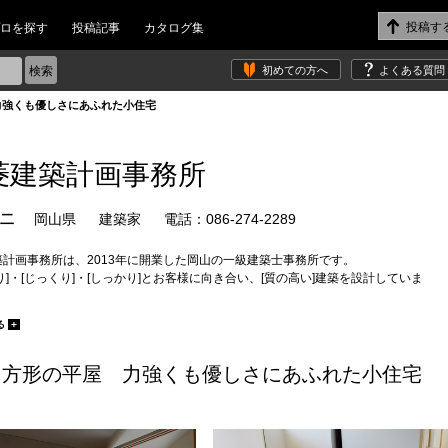
ロを探す
投稿記事
カタログ集
初めての方へ
よくある質問
力強くも優しさにあふれた小住宅
菱建築計画事務所
竜二
岡山県
建築家
電話：086-274-2289
築計画事務所は、2013年に開業した岡山の一級建築士事務所です。
り]・[じっくり]・[しっかり]とお客様に向き合い、[質の高い]建築を設計していま
かけて]・[深く掘り下げ]・[詳細に設計し]・[質を高める]ことを心掛けています。
る
+
築を中心に、木や漆喰など自然素材を積極的に取り入れた意匠を得意としていま
方形の平屋 力強くも優しさにあふれた小住宅