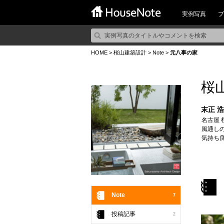
実例写真
プ
HOME
>
桜山建築設計
>
Note
>
元八事の家
桜
末正 
名古屋
風通し
気持ち
Note
7
投稿記事
2