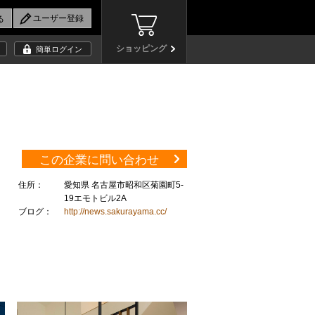
ショッピング
簡単ログイン
この企業に問い合わせ
住所：
愛知県 名古屋市昭和区菊園町5-
19エモトビル2A
ブログ：
http://news.sakurayama.cc/