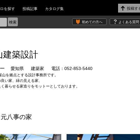
ロを探す
投稿記事
カタログ集
初めての方へ
よくある質問
山建築設計
浩一
愛知県
建築家
電話：052-853-5440
 桜山を拠点とする設計事務所です。
の良い家、緑の見える家、
良く暮らせる家造りをモットーとしております。
元八事の家