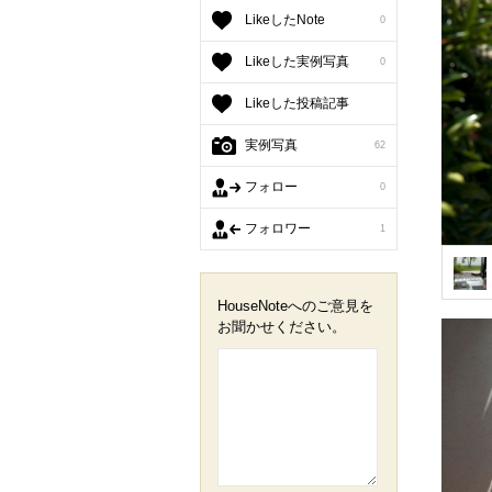
LikeしたNote
0
Likeした実例写真
0
Likeした投稿記事
実例写真
62
フォロー
0
フォロワー
1
HouseNoteへのご意見を
お聞かせください。