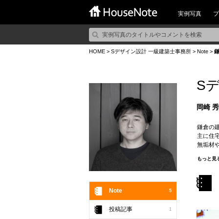
実例写真
プ
HOME
>
Sデザイン設計 一級建築士事務所
>
Note
>
鎌
S
岡崎 
鎌倉の
主に住
無垢材
安心と
もっと見
高いデ
四季を
関東圏
地域に
Note
5
投稿記事
1