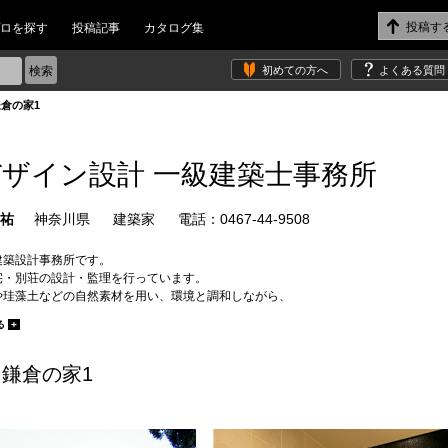
ロを探す
投稿記事
カタログ集
初めての方へ
よくある質問
倉の家1
デザイン設計 一級建築士事務所
秀祐
神奈川県
建築家
電話：0467-44-9508
建築設計事務所です。
宅・別荘の設計・監理を行っています。
や珪藻土などの自然素材を用い、環境と調和しながら、
快適を兼ね備えた住まいを創造します。
る
+
ザイン性と共に、高耐震・高断熱・省エネ性能を実現する設計。
通じて心地よく暮らせる住環境をご提案します。
内で120件以上、鎌倉市内では50件以上の設計・監理実績があり、
鎌倉の家1
根ざした丁寧な家づくりを行っています。