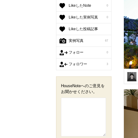
LikeしたNote
0
Likeした実例写真
0
Likeした投稿記事
実例写真
67
フォロー
0
フォロワー
3
HouseNoteへのご意見を
お聞かせください。