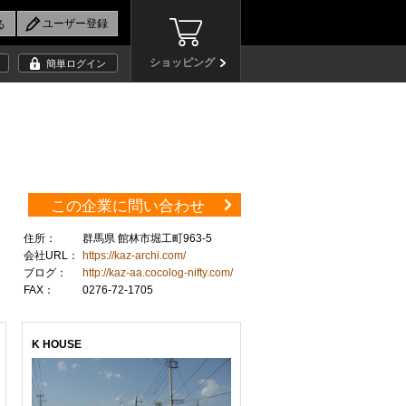
ショッピング
簡単ログイン
この企業に問い合わせ
住所：
群馬県 館林市堀工町963-5
会社URL：
https://kaz-archi.com/
ブログ：
http://kaz-aa.cocolog-nifty.com/
FAX：
0276-72-1705
K HOUSE