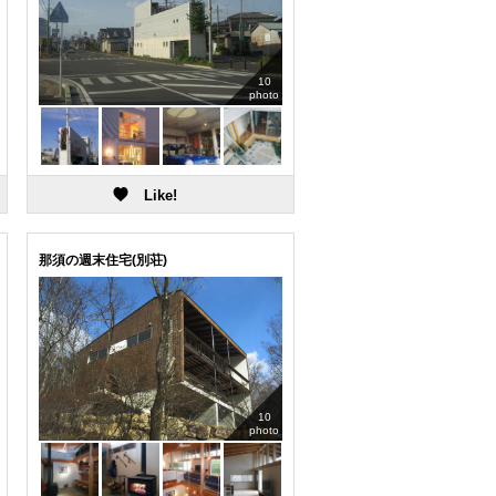
10
photo
那須の週末住宅(別荘)
10
photo