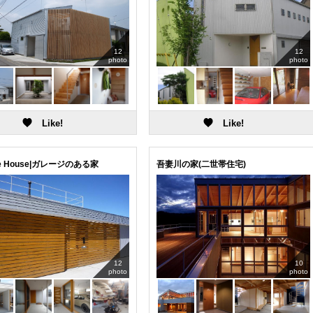
する時は、建て主との打ち合わせ内容を踏まえて自分が住み手になり代わって想
らします。
から月や星が見えたら気持ちいいだろうなぁ!」とか
からも子供たちの気配を感じられたらいいだろうなぁ!」などなど。
12
12
ふうに考えながら提案しています。
photo
photo
le House|ガレージのある家
吾妻川の家(二世帯住宅)
12
10
photo
photo