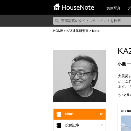
実例写真
プ
HOME
>
KAZ建築研究室
>
Note
K
小磯 
大震災
が、こ
ます。
だと思
もっと見
の匂い
また、
を考え
UC ho
そして
Note
12
むもの
せっか
投稿記事
2
クする