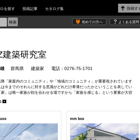
ロを探す
投稿記事
カタログ集
初めての方へ
よくある質問
AZ建築研究室
一雄
群馬県
建築家
電話：0276-75-1701
以降「家庭内のコミュニティ」や「地域のコミュニティ」が重要視されています
れは今までのそれらに対する意識がどれだけ希薄だったかということを表してい
「家」は唯一家族が顔を合わせる場ですから「家族を感じる」という要素が大切
います。利便性やプライバシーを重視するだけでなく、自然・家族の気配・料理
る
+
などが感じられるような開放性も重要ではないでしょうか。
職人技を発揮する場が少ない中で少しでも多くその技を活かせるような家づくり
ています。綺麗な木組みや木の温もりを大切にしています。
use
mm box
何よりも「気持ちよくくつろげる空間」であること。これによって家族を包み込
が「家」だと考えます。
くつくる家なのだから「楽しく住まなきゃもったいない!」。大人も子供もワクワ
ような空間を常に考え提案しています。