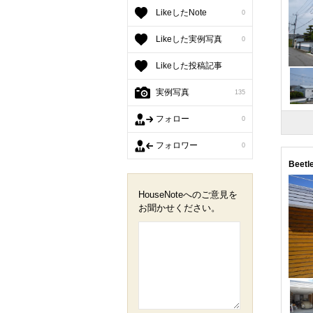
設計を
LikeしたNote
0
像を巡
「ここ
Likeした実例写真
0
「ここ
そんな
Likeした投稿記事
実例写真
135
フォロー
0
フォロワー
0
Beet
HouseNoteへのご意見を
お聞かせください。